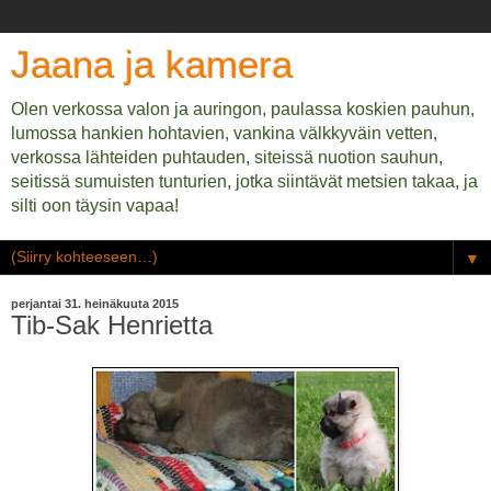
Jaana ja kamera
Olen verkossa valon ja auringon, paulassa koskien pauhun,
lumossa hankien hohtavien, vankina välkkyväin vetten,
verkossa lähteiden puhtauden, siteissä nuotion sauhun,
seitissä sumuisten tunturien, jotka siintävät metsien takaa, ja
silti oon täysin vapaa!
▼
perjantai 31. heinäkuuta 2015
Tib-Sak Henrietta